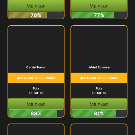
Mainkan
Mainkan
70%
77%
Candy Tower
Weird Science
Jam Gacor : 00:00-23:59
Jam Gacor : 00:00-23:59
Pola
Pola
15-30-70
10-50-75
Mainkan
Mainkan
88%
81%