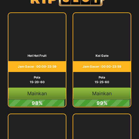
Hot Hot Fruit
Koi Gate
Jam Gacor : 00:00-23:59
Jam Gacor : 00:00-23:59
Pola
Pola
15-20-60
15-25-60
Mainkan
Mainkan
98%
99%