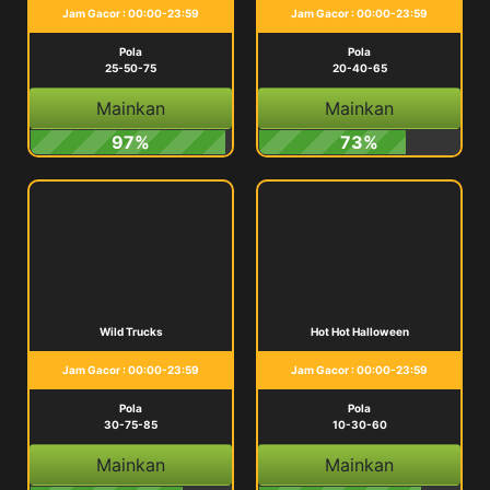
Jam Gacor : 00:00-23:59
Jam Gacor : 00:00-23:59
Pola
Pola
25-50-75
20-40-65
Mainkan
Mainkan
97%
73%
Wild Trucks
Hot Hot Halloween
Jam Gacor : 00:00-23:59
Jam Gacor : 00:00-23:59
Pola
Pola
30-75-85
10-30-60
Mainkan
Mainkan