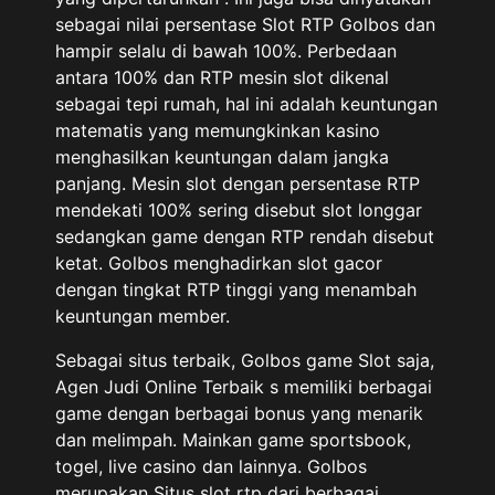
sebagai nilai persentase Slot RTP Golbos dan
hampir selalu di bawah 100%. Perbedaan
antara 100% dan RTP mesin slot dikenal
sebagai tepi rumah, hal ini adalah keuntungan
matematis yang memungkinkan kasino
menghasilkan keuntungan dalam jangka
panjang. Mesin slot dengan persentase RTP
mendekati 100% sering disebut slot longgar
sedangkan game dengan RTP rendah disebut
ketat. Golbos menghadirkan slot gacor
dengan tingkat RTP tinggi yang menambah
keuntungan member.
Sebagai situs terbaik, Golbos game Slot saja,
Agen Judi Online Terbaik s memiliki berbagai
game dengan berbagai bonus yang menarik
dan melimpah. Mainkan game sportsbook,
togel, live casino dan lainnya. Golbos
merupakan Situs slot rtp dari berbagai