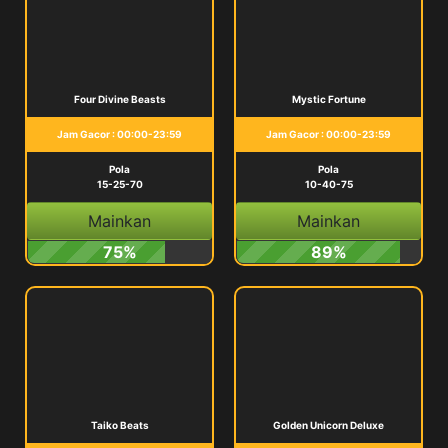
Four Divine Beasts
Mystic Fortune
Jam Gacor : 00:00-23:59
Jam Gacor : 00:00-23:59
Pola
Pola
15-25-70
10-40-75
Mainkan
Mainkan
75%
89%
Taiko Beats
Golden Unicorn Deluxe