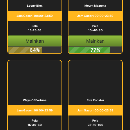
Loony Blox
Mount Mazuma
Jam Gacor : 00:00-23:59
Jam Gacor : 00:00-23:59
Pola
Pola
15-25-55
10-40-80
Mainkan
Mainkan
64%
77%
Ways Of Fortune
Fire Rooster
Jam Gacor : 00:00-23:59
Jam Gacor : 00:00-23:59
Pola
Pola
15-30-60
25-50-100