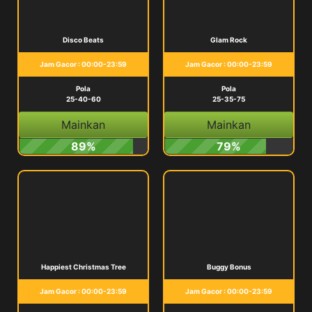
Disco Beats
Glam Rock
Jam Gacor : 00:00-23:59
Jam Gacor : 00:00-23:59
Pola
Pola
25-40-60
25-35-75
Mainkan
Mainkan
89%
79%
Happiest Christmas Tree
Buggy Bonus
Jam Gacor : 00:00-23:59
Jam Gacor : 00:00-23:59