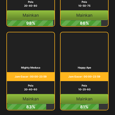
Pola
Pola
20-40-80
10-50-75
Mainkan
Mainkan
98%
86%
Mighty Medusa
Happy Ape
Jam Gacor : 00:00-23:59
Jam Gacor : 00:00-23:59
Pola
Pola
20-40-60
10-25-60
Mainkan
Mainkan
83%
81%