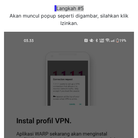
Langkah #5
Akan muncul popup seperti digambar, silahkan klik
Izinkan.