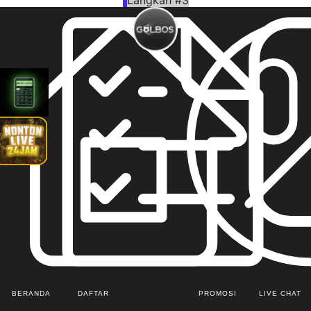
Kemudian Scroll ke bawah dan pilih Gunakan DNS
Aman.
BERANDA
DAFTAR
PROMOSI
LIVE CHAT