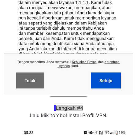
Langkah #4
Lalu klik tombol Instal Profil VPN.