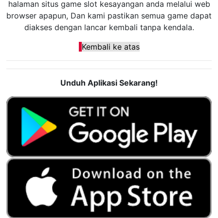
halaman situs game slot kesayangan anda melalui web
browser apapun, Dan kami pastikan semua game dapat
diakses dengan lancar kembali tanpa kendala.
Kembali ke atas
Unduh Aplikasi Sekarang!