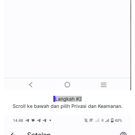
Langkah #2
Scroll ke bawah dan pilih Privasi dan Keamanan.