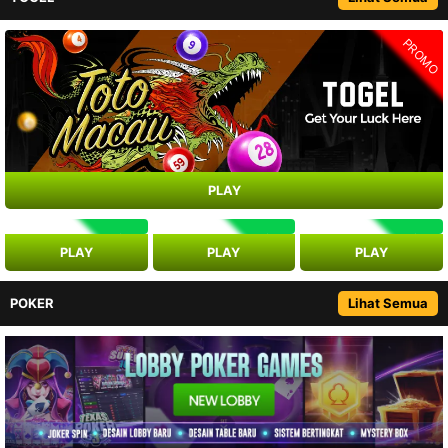
PROMO
PLAY
NEW
NEW
NEW
PLAY
PLAY
PLAY
POKER
Lihat Semua