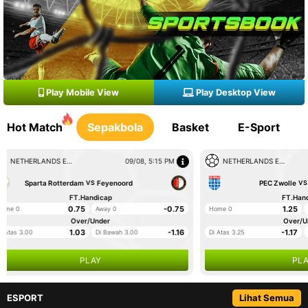
Play Mobile View
Play Desktop View
Hot Match
Sepakbola
Basket
E-Sport
NETHERLANDS EREDIVISI...
09/08, 7:30 PM
EMIRATES CUP [ IN ENG...
PEC Zwolle
VS
Ajax
Arse
FT.Handicap
F
1.25
-1.25
-1
Home 0
Away 0
Home 0
Over/Under
O
-1.17
1.04
-1
Di Atas 3.25
Di Bawah 3.25
Di Atas 3.00
PLAY
ESPORT
Lihat Semua