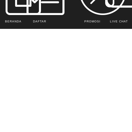
Red Tiger
RTG
TTG
Skywind
Gameplay
Betsoft
Tentang kami
Cara Betting
BERANDA
DAFTAR
PROMOSI
LIVE CHAT
Mobile
Link Golbos
Kalkulator Mix Parlay
Zona Golbos
Anti Blokir
Golbos
merupakan website game judi online sportbook terbaik dan
terbesar di Indonesia dengan layanan nonstop 24jam untuk semua
pecinta judi online. Cukup dengan satu ID semua member Golbos bisa
memainkan berbagai pilihan game sportbook yang sangat
menyenangkan dan menguntungkan seperti sportbook, idnlive, live
casino, slots, Tembak ikan, Bolatangkas, Togel, E-sports dan texas poker.
Agen judi
online sportbook Golbos merupakan situs terpercaya karena