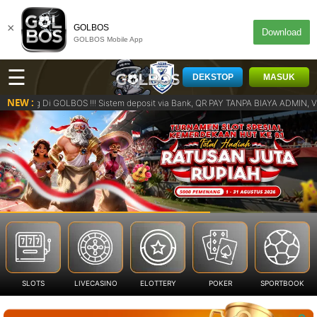
×
GOLBOS
Download
GOLBOS Mobile App
☰
DEKSTOP
MASUK
NEW :
Di GOLBOS !!! Sistem deposit via Bank, QR PAY TANPA BIAYA ADMIN, Virtual 
SLOTS
LIVECASINO
ELOTTERY
POKER
SPORTBOOK